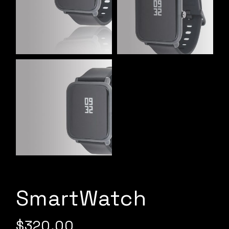
SmartWatch
$
320.00