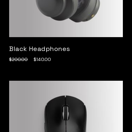
Black Headphones
$
200.00
$
140.00