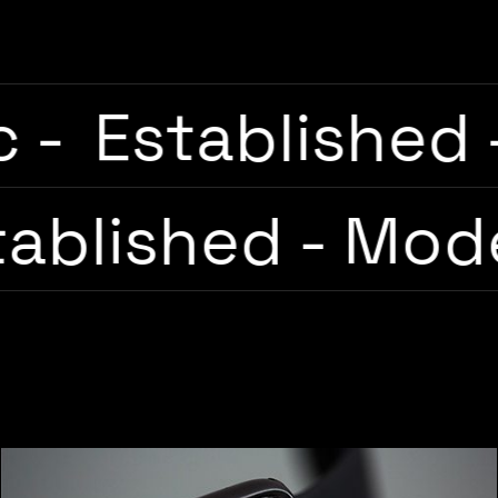
tic
-
Establishe
ablished
-
Mode