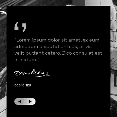
um
Lorem ipsum dolor sit amet, ex eum
L
admodum disputationi eos, at vis
ad
est
velit puttant cetero. Dico consulat est
ve
et natum.
et
DESIGNER
ART