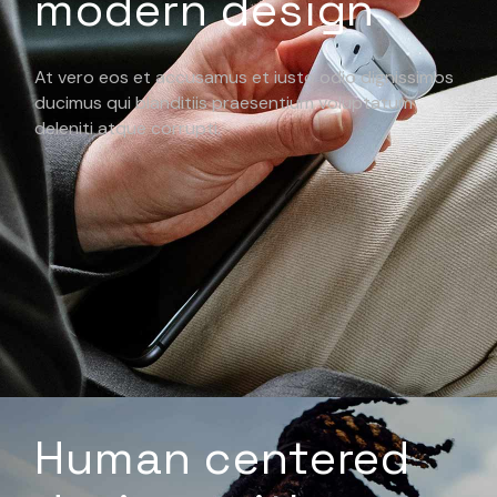
modern design
At vero eos et accusamus et iusto odio dignissimos
ducimus qui blanditiis praesentium voluptatum
deleniti atque corrupti.
Human centered