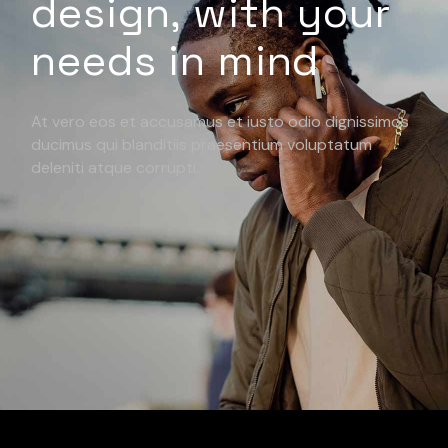
design, with your
needs in mind
At vero eos et accusamus et iusto odio dignissimos
ducimus qui blanditiis praesentium voluptatum
deleniti atque corrupti.