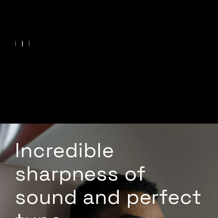
Incredible
sharpness of
sound and perfect