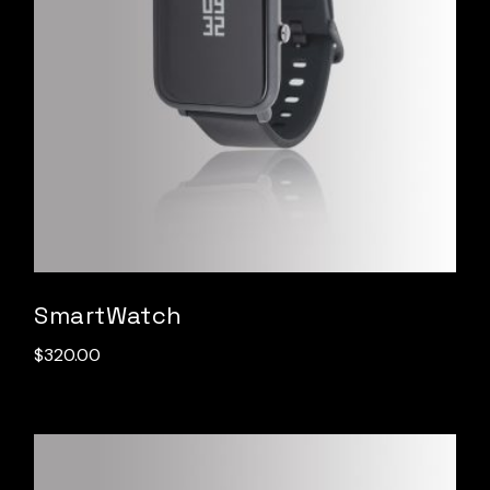
SmartWatch
$
320.00