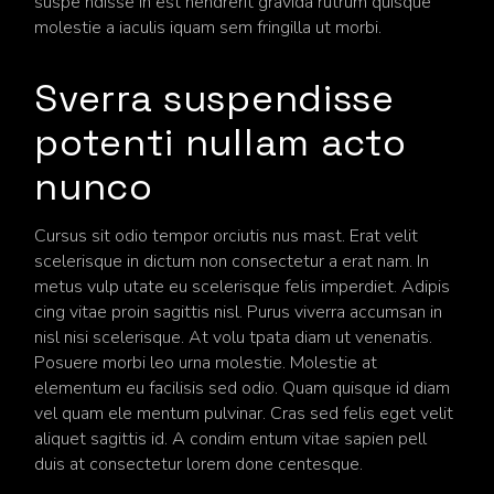
suspe ndisse in est hendrerit gravida rutrum quisque
molestie a iaculis iquam sem fringilla ut morbi.
Sverra suspendisse
potenti nullam acto
nunco
Cursus sit odio tempor orciutis nus mast. Erat velit
scelerisque in dictum non consectetur a erat nam. In
metus vulp utate eu scelerisque felis imperdiet. Adipis
cing vitae proin sagittis nisl. Purus viverra accumsan in
nisl nisi scelerisque. At volu tpata diam ut venenatis.
Posuere morbi leo urna molestie. Molestie at
elementum eu facilisis sed odio. Quam quisque id diam
vel quam ele mentum pulvinar. Cras sed felis eget velit
aliquet sagittis id. A condim entum vitae sapien pell
duis at consectetur lorem done centesque.