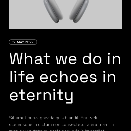
12. MAY 2022
What we do in
life echoes in
eternity
Sit amet purus gravida quis blandit. Erat velit
scelerisque in dictum non consectetur a erat nam. In