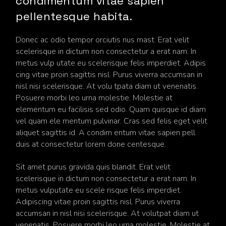
condimentum vitae sapien
pellentesque habita.
Donec ac odio tempor orciutis nus mast. Erat velit
scelerisque in dictum non consectetur a erat nam. In
metus vulp utate eu scelerisque felis imperdiet. Adipis
cing vitae proin sagittis nisl. Purus viverra accumsan in
nisl nisi scelerisque. At volu tpata diam ut venenatis.
Posuere morbi leo urna molestie. Molestie at
elementum eu facilisis sed odio. Quam quisque id diam
vel quam ele mentum pulvinar. Cras sed felis eget velit
aliquet sagittis id. A condim entum vitae sapien pell
duis at consectetur lorem done centesque.
Sit amet purus gravida quis blandit. Erat velit
scelerisque in dictum non consectetur a erat nam. In
metus vulputate eu scele risque felis imperdiet.
Adipiscing vitae proin sagittis nisl. Purus viverra
accumsan in nisl nisi scelerisque. At volutpat diam ut
venenatis. Posuere morbi leo urna molestie. Molestie at