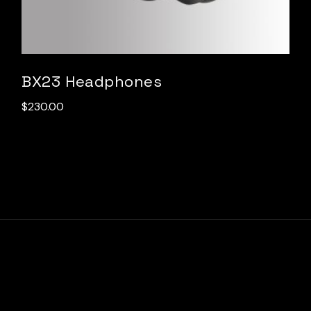
BX23 Headphones
$
230.00