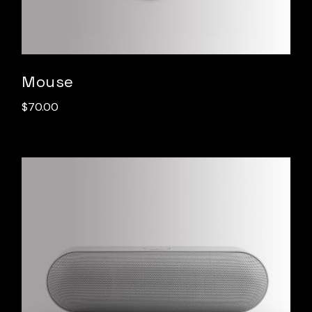
Mouse
$
70.00