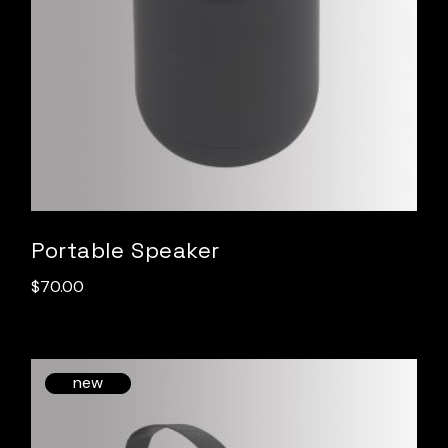
Portable Speaker
$
70.00
new