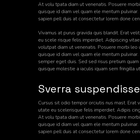
At volu tpata diam ut venenatis. Posuere morbi
quisque id diam vel quam ele mentum pulvinar. C
sapien pell duis at consectetur lorem done ce
Vivamus at purus gravida quis blandit. Erat vel
eu scele risque felis imperdiet. Adipiscing vitae 
volutpat diam ut venenatis. Posuere morbi leo 
quisque id diam vel quam ele mentum pulvinar. Cr
semper eget duis. Sed sed risus pretium quam v
quisque molestie a iaculis iquam sem fringilla u
Sverra suspendisse
Cursus sit odio tempor orciutis nus mast. Erat 
utate eu scelerisque felis imperdiet. Adipis cing 
At volu tpata diam ut venenatis. Posuere morbi
quisque id diam vel quam ele mentum pulvinar. C
sapien pell duis at consectetur lorem done ce