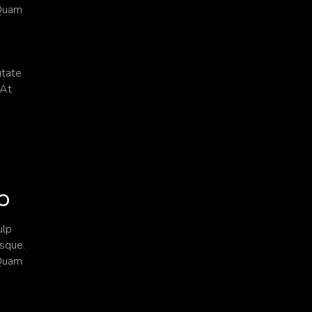
 Quam
utate
 At
o
ulp
isque.
 Quam