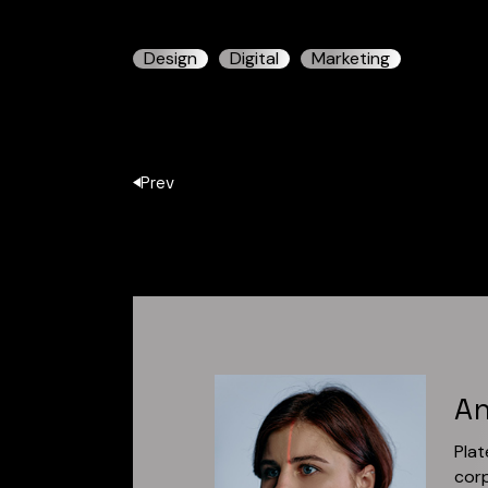
Design
Digital
Marketing
Prev
An
Plat
corp