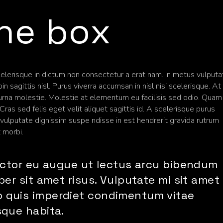
ne box
scelerisque in dictum non consectetur a erat nam. In metus vulput
in sagittis nisl. Purus viverra accumsan in nisl nisi scelerisque. At
urna molestie. Molestie at elementum eu facilisis sed odio. Quam
as sed felis eget velit aliquet sagittis id. A scelerisque purus
ulputate dignissim suspe ndisse in est hendrerit gravida rutrum
t morbi.
auctor eu augue ut lectus arcu bibendum
per sit amet risus. Vulputate mi sit amet
 quis imperdiet condimentum vitae
sque habita.