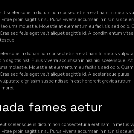
lit scelerisque in dictum non consectetur a erat nam. In metus vu
vitae proin sagittis nisl. Purus viverra accumsan in nisl nisi sceler
 leo urna molestie. Molestie at elementum eu facilisis sed odio.
ras sed felis eget velit aliquet sagittis id. A condim entum vitae
ntesque.
scelerisque in dictum non consectetur a erat nam. In metus vulput
in sagittis nisl. Purus viverra accumsan in nisl nisi scelerisque. At
urna molestie. Molestie at elementum eu facilisis sed odio. Quam
as sed felis eget velit aliquet sagittis id. A scelerisque purus
ulputate dignissim suspe ndisse in est hendrerit gravida rutrum
t morbi.
uada fames aetur
velit scelerisque in dictum non consectetur a erat nam. In metus v
vitae proin sagittis nisl. Purus viverra accumsan in nisl nisi sceler