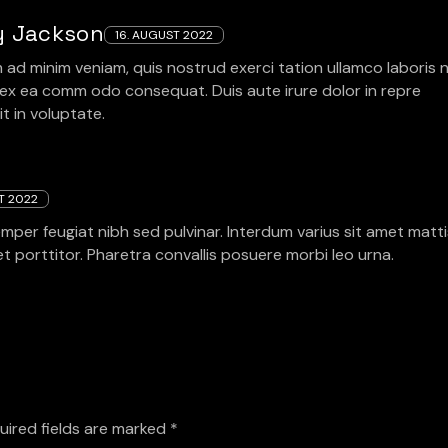
y Jackson
16. AUGUST 2022
 ad minim veniam, quis nostrud exerci tation ullamco laboris ni
 ex ea comm odo consequat. Duis aute irure dolor in repre
t in voluptate.
T 2022
mper feugiat nibh sed pulvinar. Interdum varius sit amet matti
et porttitor. Pharetra convallis posuere morbi leo urna.
uired fields are marked
*