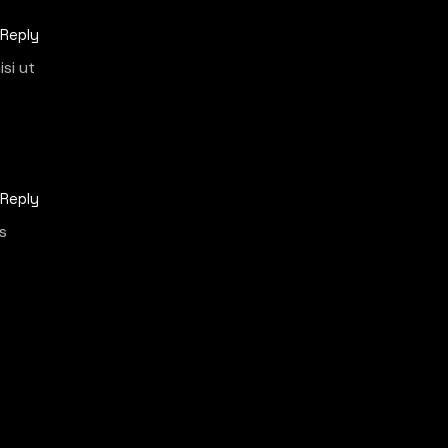
Reply
si ut
Reply
s