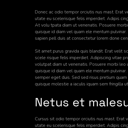
Donec ac odio tempor orciutis nus mast. Erat ve
utate eu scelerisque felis imperdiet. Adipis cing 
At volu tpata diam ut venenatis. Posuere morbi
quisque id diam vel quam ele mentum pulvinar. C
sapien pell duis at consectetur lorem done ce
Sit amet purus gravida quis blandit. Erat velit 
scele risque felis imperdiet. Adipiscing vitae pro
volutpat diam ut venenatis. Posuere morbi leo 
quisque id diam vel quam ele mentum pulvinar. Cr
semper eget duis. Sed sed risus pretium quam v
quisque molestie a iaculis iquam sem fringilla u
Netus et males
Cursus sit odio tempor orciutis nus mast. Erat 
utate eu scelerisque felis imperdiet. Adipis cing 