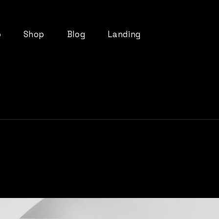
o
Shop
Blog
Landing
List
Product List
Right Sidebar
t
Product Single
Left Sidebar
ts
Shop Layouts
No Sidebar
pes
Shop Pages
Post Types