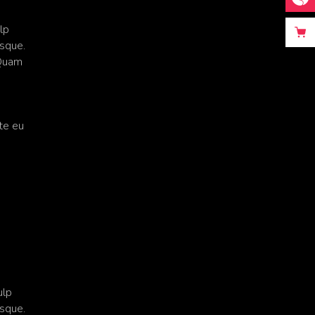
lp
isque.
 Quam
ate eu
ulp
isque.