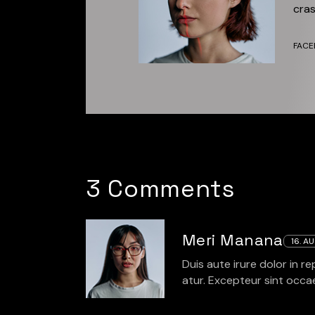
cras
FACE
3 Comments
Meri Manana
16. A
Duis aute irure dolor in re
atur. Excepteur sint occae