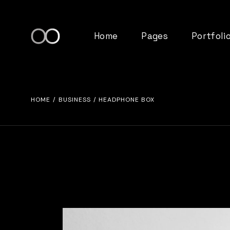
Home
Pages
Portfoli
Main home
About Us
Standard 
HOME
BUSINESS
HEADPHONE BOX
Tech Studio
Our Team
Gallery Lis
Left Menu Home
Pricing Plans
List Layou
Tab Slider Home
FAQ Page
Single Ty
Product Showcase
Contact Us
App Showcase
Get In Touch
Tech Agency
Coming Soon
SaaS Home